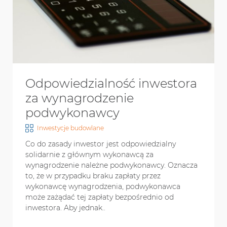
Odpowiedzialność inwestora
za wynagrodzenie
podwykonawcy
Inwestycje budowlane
Co do zasady inwestor jest odpowiedzialny
solidarnie z głównym wykonawcą za
wynagrodzenie należne podwykonawcy. Oznacza
to, że w przypadku braku zapłaty przez
wykonawcę wynagrodzenia, podwykonawca
może zażądać tej zapłaty bezpośrednio od
inwestora. Aby jednak..