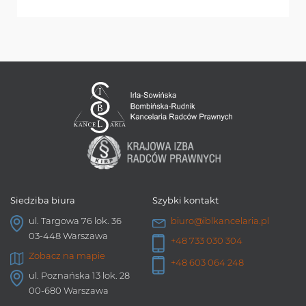
Siedziba biura
Szybki kontakt
ul. Targowa 76 lok. 36
biuro@iblkancelaria.pl
03-448 Warszawa
+48 733 030 304
Zobacz na mapie
+48 603 064 248
ul. Poznańska 13 lok. 28
00-680 Warszawa