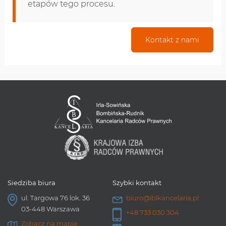
etapów tego procesu.
Kontakt z nami
Siedziba biura
Szybki kontakt
ul. Targowa 76 lok. 36
biuro@iblkancelaria.pl
03-448 Warszawa
+48 733 030 304
Zobacz na mapie