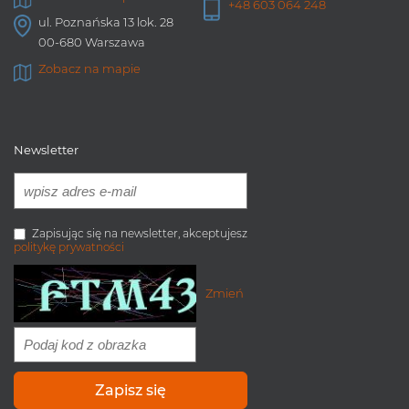
+48 603 064 248
ul. Poznańska 13 lok. 28
00-680 Warszawa
Zobacz na mapie
Newsletter
Zapisując się na newsletter, akceptujesz
politykę prywatności
Zmień