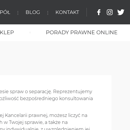
SPÓŁ
BLOG
KONTAKT
KLEP
PORADY PRAWNE ONLINE
esie spraw o separację. Reprezentujemy
ożliwość bezpośredniego konsultowania
j Kancelarii prawnej, możesz liczyć na
w Twojej sprawie, a także na
y indywidualnie, z uwzględnieniem jej