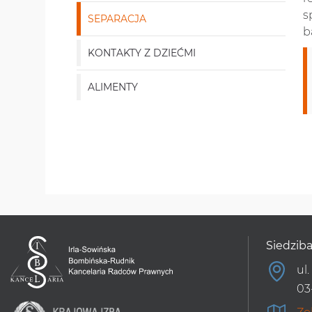
s
SEPARACJA
b
KONTAKTY Z DZIEĆMI
ALIMENTY
Siedziba
ul
03