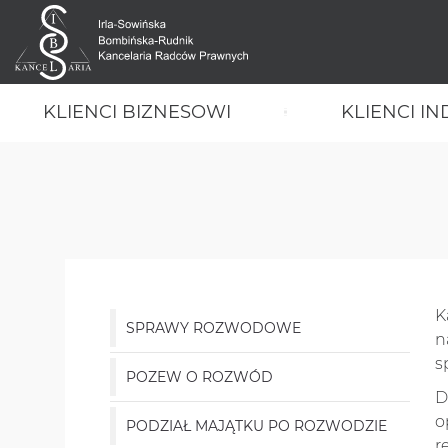
KLIENCI BIZNESOWI
KLIENCI I
K
SPRAWY ROZWODOWE
n
s
POZEW O ROZWÓD
D
o
PODZIAŁ MAJĄTKU PO ROZWODZIE
r