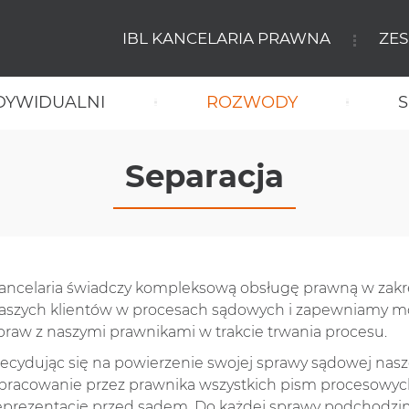
IBL KANCELARIA PRAWNA
ZE
NDYWIDUALNI
ROZWODY
S
Separacja
ancelaria świadczy kompleksową obsługę prawną w zakr
aszych klientów w procesach sądowych i zapewniamy m
praw z naszymi prawnikami w trakcie trwania procesu.
ecydując się na powierzenie swojej sprawy sądowej nasze
pracowanie przez prawnika wszystkich pism procesowych 
eprezentację przed sądem. Do każdej sprawy podchodzim