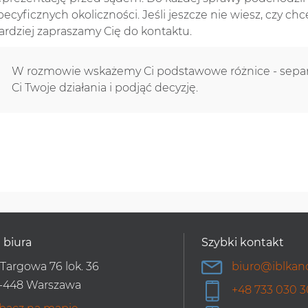
pecyficznych okoliczności. Jeśli jeszcze nie wiesz, czy ch
ardziej zapraszamy Cię do kontaktu.
W rozmowie wskażemy Ci podstawowe różnice - sepa
Ci Twoje działania i podjąć decyzję.
 biura
Szybki kontakt
. Targowa 76 lok. 36
biuro@iblkanc
-448 Warszawa
+48 733 030 