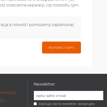
cesz orzeczenia separacji, czy rozwodu, tym
racja a rozwód i pomożemy zaplanować
Kontakt z nami
Newsletter
elaria.pl
304
Zapisując się na newsletter, akceptujesz